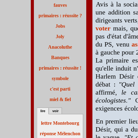
Avis à la soci
fauves
une addition sa
primaires : réussite ?
dirigeants verts
Jobs
voter
mais, que
pas d'état d'âm
Joly
du PS, venu
as
Anacoluthe
à gauche pour 2
Banques
La primaire es
qu'elle induit 
primaires : réussite !
Harlem Désir c
symbole
débat :
"Quel 
c'est parti
affirmé,
le can
écologistes."
Cé
miel & fiel
exigences écolo
lire
voir
En premier lie
lettre Montebourg
Désir, qui a d
réponse Mélenchon
le vague.
"Et c