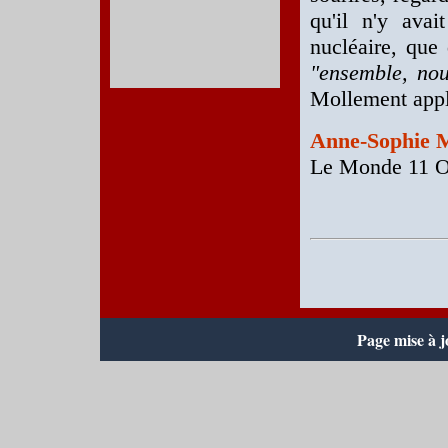
qu'il n'y avai
nucléaire, que
"ensemble, no
Mollement appl
Anne-Sophie 
Le Monde 11 O
Page mise à j