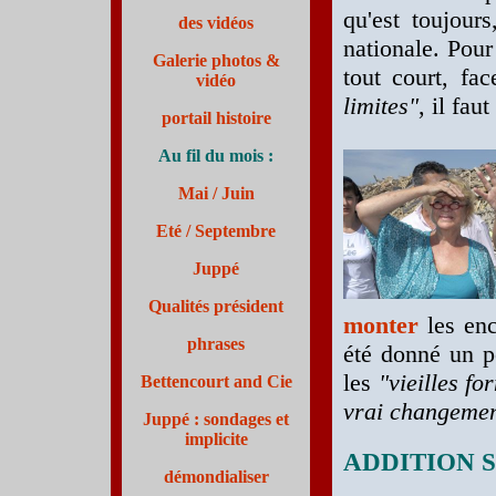
qu'est toujours
des vidéos
nationale. Pou
Galerie photos &
tout court, fa
vidéo
limites"
, il faut
portail histoire
Au fil du mois :
Mai / Juin
Eté /
Septembre
Juppé
Qualités président
monter
les enc
phrases
été donné un pe
les
"vieilles fo
Bettencourt and Cie
vrai changement
Juppé : sondages et
implicite
ADDITION 
démondialiser