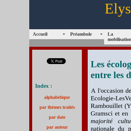
Elys
Accueil
Préambule
La
mobilisatio
Les écolog
entre les 
Index :
A l'occasion d
Ecologie-LesVe
alphabétique
Rambouillet (Yv
par thèmes traités
Gramsci et en 
par date
majorité cultu
par auteur
nationale du p