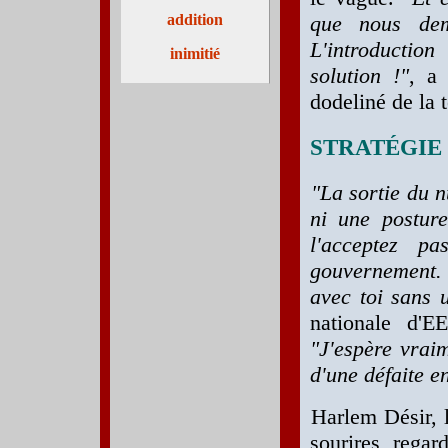
addition
que nous dem
L'introduction
inimitié
solution !"
, a
dodeliné de la t
STRATÉGIE
"La sortie du n
ni une posture
l'acceptez p
gouvernement.
avec toi sans 
nationale d'E
"J'espère vraim
d'une défaite 
Harlem Désir, l
sourires, regar