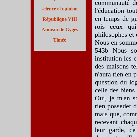
communauté de
science et opinion
l'éducation to
en temps de gu
République VIII
rois ceux qu
Anneau de Gygès
philosophes et
Timée
Nous en sommes
543b Nous so
institution les 
des maisons te
n'aura rien en 
question du log
celle des biens
Oui, je m'en s
rien posséder d
mais que, comme
recevant chaqu
leur garde, ce