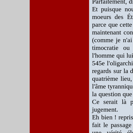
Parfaitement, dit
Et puisque n
moeurs des Éta
parce que cette
maintenant con
(comme je n'ai 
timocratie ou
l'homme qui lui
545e l'oligarch
regards sur la 
quatrième lieu,
l'âme tyranniqu
la question qu
Ce serait là 
jugement.
Eh bien ! repri
fait le passage
une vérité é