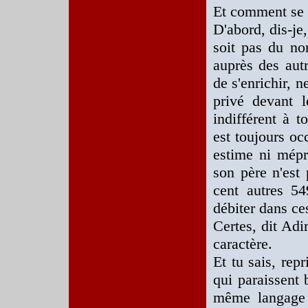
Et comment se 
D'abord, dis-je
soit pas du no
auprès des aut
de s'enrichir, n
privé devant l
indifférent à to
est toujours oc
estime ni mépri
son père n'est
cent autres 5
débiter dans ces
Certes, dit Adim
caractère.
Et tu sais, rep
qui paraissent 
même langage a