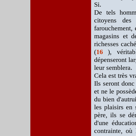
Si.
De tels homme
citoyens des 
farouchement, da
magasins et des
richesses caché
(
16
), vérita
dépenseront la
leur semblera.
Cela est très vra
Ils seront donc
et ne le possèd
du bien d'autrui
les plaisirs en
père, ils se d
d'une éducatio
contrainte, où 