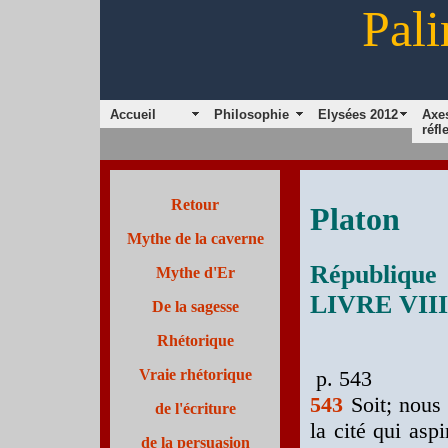
Pali
Accueil
Philosophie
Elysées 2012
Axe
réfl
Retour
Platon
Mythe de la caverne
République
Mythe d'Er
LIVRE VIII
De la sagesse
Rhétorique
p. 543
Vraie rhétorique
543
Soit; nous
de l'écriture
la cité qui asp
de la persuasion