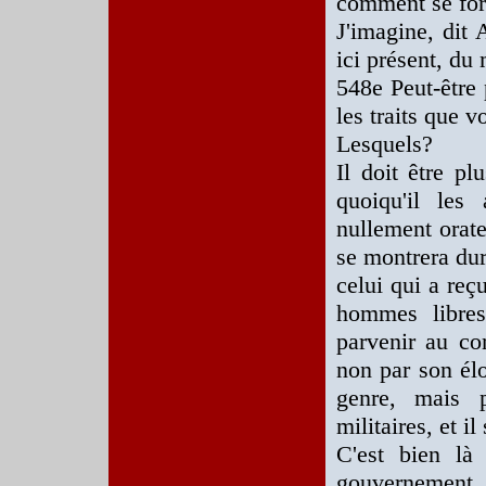
comment se form
J'imagine, dit 
ici présent, du
548e Peut-être 
les traits que v
Lesquels?
Il doit être p
quoiqu'il les
nullement orate
se montrera dur
celui qui a reç
hommes libres
parvenir au co
non par son él
genre, mais p
militaires, et 
C'est bien là
gouvernement.