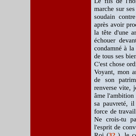
Le fils de l'h
marche sur ses 
soudain contre
après avoir pro
la tête d'une a
échouer devant
condamné à la m
de tous ses bien
C'est chose ordi
Voyant, mon am
de son patrim
renverse vite, 
âme l'ambition 
sa pauvreté, il
force de travai
Ne crois-tu pa
l'esprit de conv
Roi (
32
), le 