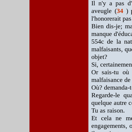
Il n'y a pas d
aveugle (
34
) 
l'honorerait pas
Bien dis-je; m
manque d'éducat
554c de la nat
malfaisants, qu
objet?
Si, certainemen
Or sais-tu où 
malfaisance de 
Où? demanda-t-
Regarde-le qua
quelque autre c
Tu as raison.
Et cela ne me
engagements, où