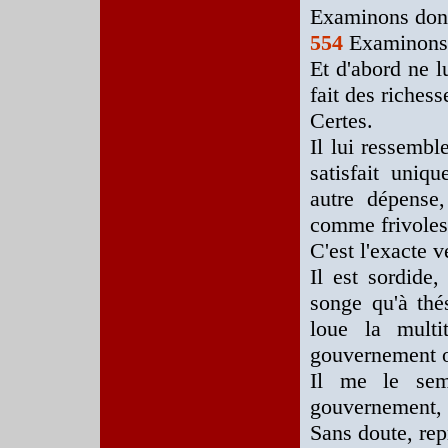
Examinons donc 
554
Examinons
Et d'abord ne lu
fait des richess
Certes.
Il lui ressemble
satisfait uniqu
autre dépense,
comme frivoles
C'est l'exacte v
Il est sordide,
songe qu'à thé
loue la multi
gouvernement o
Il me le sem
gouvernement, i
Sans doute, rep