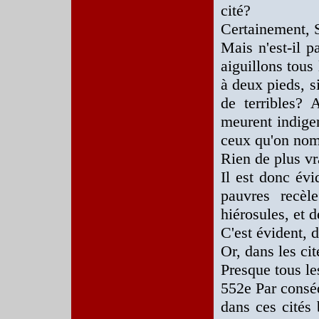
cité?
Certainement, 
Mais n'est-il p
aiguillons tous 
à deux pieds, si
de terribles? 
meurent indigen
ceux qu'on nom
Rien de plus vr
Il est donc évi
pauvres recèl
hiérosules, et d
C'est évident, di
Or, dans les ci
Presque tous les
552e Par conséq
dans ces cités 