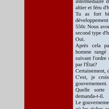
intermédiaire 
altier et féru d
Tu as fort bi
développement 
550c Nous avons
second type d
Oui.
Après cela pa
homme rangé e
suivant l'ordr
par l'État?
Certainement, di
C'est, je croi
gouvernement.
Quelle sorte 
demanda-t-il.
Le gouvernement
où les riches 