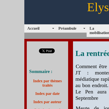
Elys
Accueil
Préambule
La
mobilisatio
La rentré
Comment être 
Sommaire :
JT : monte
médiatique rapi
Index par thèmes
au bon endroit
traités
Le Pen aura f
Index par date
Septembre
Index par auteur
Meute de jour