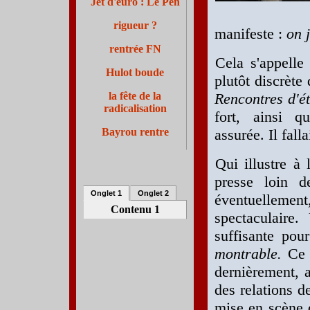
Jet d'euro : Le Pen
rigueur ?
manifeste :
on j
rentrée FN
Cela s'appelle
Hulot boude
plutôt discrète 
la fête de la
Rencontres d'é
radicalisation
fort, ainsi q
Bayrou rentre
assurée. Il fall
Qui illustre à 
presse loin d
Onglet 1
Onglet 2
éventuelleme
Contenu 1
spectaculaire
suffisante pour
montrable.
Ce 
dernièrement,
des relations de
mise en scène d