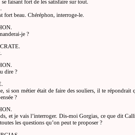
se faisant fort de les satisfaire sur tout.
.
st fort beau. Chéréphon, interroge-le.
HON.
manderai-je ?
OCRATE.
.
HON.
u dire ?
.
, si son métier était de faire des souliers, il te répondrai
pensée ?
HON.
s, et je vais l’interroger. Dis-moi Gorgias, ce que dit Callicl
toutes les questions qu’on peut te proposer ?
ORGIAS.