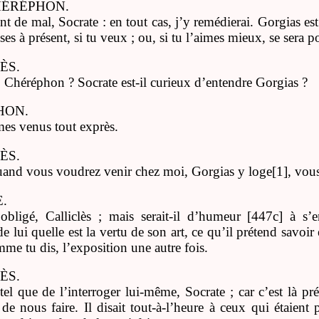
CHÉRÉPHON.
int de mal, Socrate : en tout cas, j’y remédierai. Gorgias es
s à présent, si tu veux ; ou, si tu l’aimes mieux, se sera po
ÈS.
 Chéréphon ? Socrate est-il curieux d’entendre Gorgias ?
HON.
s venus tout exprès.
ÈS.
uand vous voudrez venir chez moi, Gorgias y loge[1], vous
.
 obligé, Calliclès ; mais serait-il d’humeur [447c] à s’
e lui quelle est la vertu de son art, ce qu’il prétend savoir e
mme tu dis, l’exposition une autre fois.
ÈS.
tel que de l’interroger lui-même, Socrate ; car c’est là p
 de nous faire. Il disait tout-à-l’heure à ceux qui étaient 