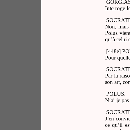
GORGIAS
Interroge-l
SOCRATE
Non, mais s
Polus vient
qu’à celui 
[448e] P
Pour quelle
SOCRATE
Par la rais
son art, co
POLUS.
N’ai-je pas
SOCRATE
J’en convie
ce qu’il e