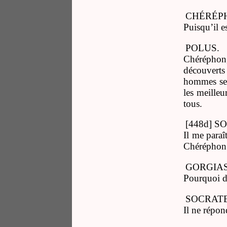
CHÉRÉP
Puisqu’il e
POLUS.
Chéréphon,
découverts
hommes se s
les meilleu
tous.
[448d] S
Il me paraî
Chéréphon
GORGIAS
Pourquoi d
SOCRATE
Il ne répon