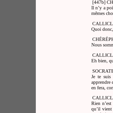
[447b] 
Il n’y a po
mêmes chose
CALLICL
Quoi donc,
CHÉRÉP
Nous somme
CALLICL
Eh bien, q
SOCRATE
Je te suis
apprendre d
en fera, co
CALLICL
Rien n’est 
qu’il vient