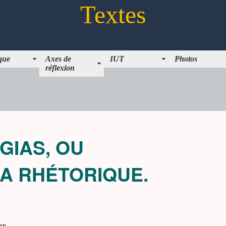
Textes
ique
Axes de
IUT
Photos
réflexion
GIAS, OU
LA RHÉTORIQUE.
ur,