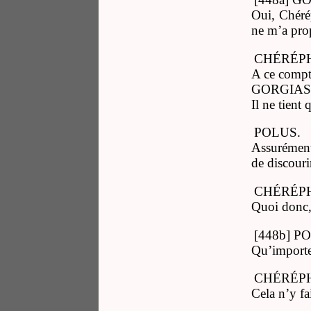
Oui, Chérép
ne m’a pro
CHÉRÉP
A ce compte
GORGIAS
Il ne tient 
POLUS.
Assurément 
de discouri
CHÉRÉP
Quoi donc, 
[448b] P
Qu’importe
CHÉRÉP
Cela n’y fa