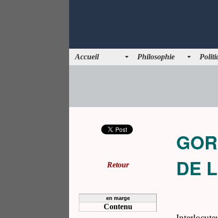
Accueil
Philosophie
Polit
GOR
DE 
Retour
en marge
Contenu
Interlocute