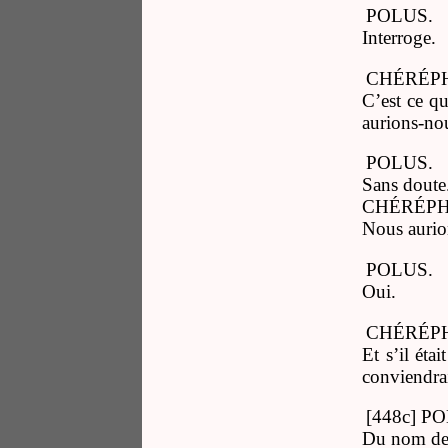
POLUS.
Interroge.
CHÉRÉP
C’est ce qu
aurions-no
POLUS.
Sans doute
CHÉRÉPH
Nous aurio
POLUS.
Oui.
CHÉRÉP
Et s’il ét
conviendrai
[448c] P
Du nom de 