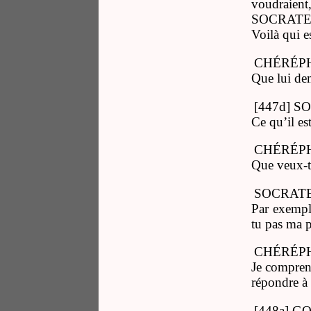
voudraient, 
SOCRATE
Voilà qui e
CHÉRÉP
Que lui de
[447d] S
Ce qu’il est
CHÉRÉP
Que veux-t
SOCRATE
Par exemple
tu pas ma 
CHÉRÉP
Je comprend
répondre à 
[448a] G