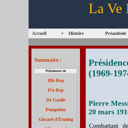
La Ve 
Accueil
Histoire
Préambule
Sommaire :
Présidenc
(1969-197
Présidents Ve
IIIe Rep
IVe Rep
De Gaulle
Pierre Mes
Pompidou
20 mars 191
Giscard d'Estaing
Combattant d