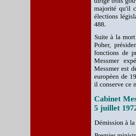
dirige trois g
majorité qu'il
élections légis
488.
Suite à la mor
Poher, préside
fonctions de p
Messmer expéd
Messmer est dé
européen de 19
il conserve ce 
Cabinet Me
5 juillet 19
Démission à la 
Premier minist