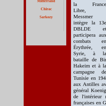
Mitterrand
la Franc
Chirac
Libre,
Messmer
Sarkozy
intègre la 13
DBLDE e
participera au
combats e
Érythrée, e
Syrie, à l
bataille de Bi
Hakeim et à l
campagne d
Tunisie en 194
aux Antilles av
général Koenig
de l'intérieu
françaises en 