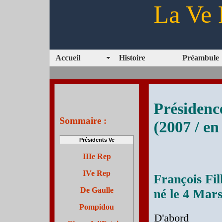
La Ve 
Accueil
Histoire
Préambule
Présidenc
Sommaire :
(2007 / en
Présidents Ve
IIIe Rep
IVe Rep
François Fil
De Gaulle
né le 4 Mar
Pompidou
D'abord as