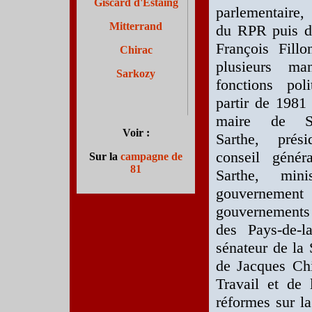
Giscard d'Estaing
parlementaire
Mitterrand
du RPR puis d
François Fill
Chirac
plusieurs ma
Sarkozy
fonctions pol
partir de 1981 
maire de Sab
Voir :
Sarthe, prés
conseil génér
Sur la
campagne de
81
Sarthe, mini
gouverneme
gouvernements 
des Pays-de-l
sénateur de la 
de Jacques Chir
Travail et de
réformes sur la